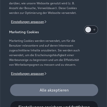
werden. Ausgenommen hiervon sind händlereigene
darüber, wie unsere Webseite genutzt wird (z. B.
Mietfahrzeuge der Marke Audi, die in der Erstverwendung über
Anzahl der Besuche, Verweildauer). Diese Cookies
werden zur Optimierung der Webseite verwendet.
externe Mietwagengesellschaften wie bspw. EURO-Leasing
GmbH vermietet wurden. Detaillierte Hinweise finden Sie
Einstellungen anpassen
unter https://www.audi.de/junge-gebrauchtwagen.
Marketing Cookies
7
Audi Anschlussgarantie bereits enthalten in Audi
Werksdienstwagen und Audi Mietfahrzeugen gemäß
Marketing Cookies werden verwendet, um für die
Bedingungen der AUDI AG, Ingolstadt.
Benutzer relevantere und auf deren Interessen
zugeschnittene Inhalte anzubieten. Sie werden auch
8
Versicherungsleistungen werden durch den Audi
verwendet, um die Erscheinungshäufigkeit einer
Werbeanzeige zu begrenzen und um die Effektivität
VersicherungsService, Zweigniederlassung der Volkswagen
von Werbekampagnen zu messen und zu steuern.
Versicherungsdienst GmbH, Gifhorner Str. 57, 38112
Braunschweig, vermittelt und von der Volkswagen
Einstellungen anpassen
Autoversicherung AG, Gifhorner Str. 57, 38112 Braunschweig,
als Risikoträger erbracht. Gültig für Privatkunden und
gewerbliche Einzelabnehmer, die einen Pkw (ohne Vermietung)
Alle akzeptieren
zulassen. In Kombination mit Leasing nur für Privatkunden
erhältlich. Maßgeblich sind die Versicherungsbedingungen und
Zusatzvereinbarungen der Volkswagen Autoversicherung AG.