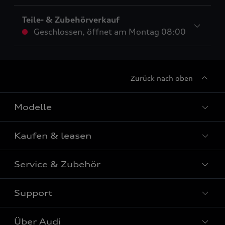
Teile- & Zubehörverkauf
Geschlossen
,
öffnet am
Montag 08:00
Zurück nach oben
Modelle
Kaufen & leasen
Alle Modelle
Modelle vergleichen
Service & Zubehör
Neuwagensuche
Elektromodelle
Gebrauchtwagensuche
Support
Saisonale Angebote
Plug-in-Hybride
Gebrauchtwagen
Audi Services
Über Audi