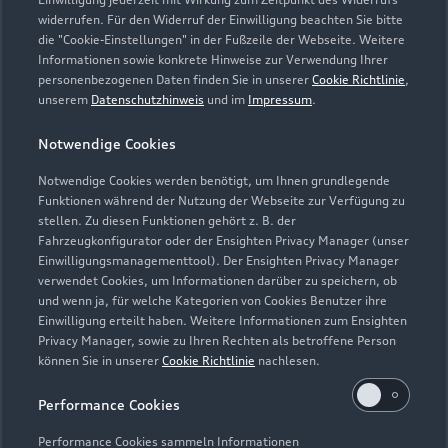
Zusammenhang mit Leistungen, die durch die Dienstleistung
widerrufen. Für den Widerruf der Einwilligung beachten Sie bitte
abgedeckt werden. Sie wird für einen Tag je Wartung oder
die "Cookie-Einstellungen" in der Fußzeile der Webseite. Weitere
Informationen sowie konkrete Hinweise zur Verwendung Ihrer
Inspektion gewährt.
personenbezogenen Daten finden Sie in unserer
Cookie Richtlinie
,
unserem
Datenschutzhinweis
und im
Impressum
.
5
Dieses Angebot ergänzt die in den Fahrzeugen enthaltene Audi
Anschlussgarantie der AUDI AG, Ingolstadt, um die
Notwendige Cookies
Dienstleistung Inspektion und Verschleiß der Audi Leasing,
Zweigniederlassung der Volkswagen Leasing GmbH,
Notwendige Cookies werden benötigt, um Ihnen grundlegende
Braunschweig. Nur für Audi Werksdienstwagen und Audi
Funktionen während der Nutzung der Webseite zur Verfügung zu
stellen. Zu diesen Funktionen gehört z. B. der
Mietfahrzeuge mit einer Audi Anschlussgarantie bis zu einem
Fahrzeugkonfigurator oder der Ensighten Privacy Manager (unser
Fahrzeugalter von 24 Monaten und 30.000 km
Einwilligungsmanagementtool). Der Ensighten Privacy Manager
Gesamtfahrleistung (Stichtag: Datum der Ummeldung auf den
verwendet Cookies, um Informationen darüber zu speichern, ob
neuen Gebrauchtwagenkunden). Für private und gewerbliche
und wenn ja, für welche Kategorien von Cookies Benutzer ihre
Einzelabnehmer sowie ausge wählte Sonderabnehmer.
Einwilligung erteilt haben. Weitere Informationen zum Ensighten
Privacy Manager, sowie zu Ihren Rechten als betroffene Person
6
Junge Gebrauchtwagen sind ehemalige Audi Mietfahrzeuge
können Sie in unserer
Cookie Richtlinie
nachlesen.
(AMF) oder Audi Werksdienstwagen (WDW) der AUDI AG mit
Performance Cookies
einem Fahrzeugalter von max. 24 Monaten nach
Erstzulassung, die über das Audi Handelsnetz vertrieben
Performance Cookies sammeln Informationen