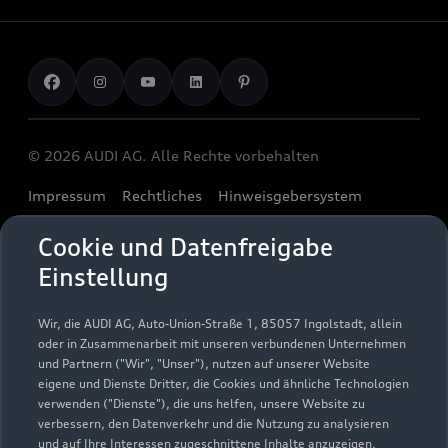
Kundenservice
Finanzierung
Garantie
Händlersuche
Aktionen & Angebote
Unternehmen
Audi digital services
Audi Code
Geschäftskunden
Karriere
myAudi
Häufige Fragen (FAQ)
Investor Relations
© 2026 AUDI AG. Alle Rechte vorbehalten
Audi Online Beratung
Presse & Media Center
Impressum
Rechtliches
Hinweisgebersystem
Online-Terminvereinbarung
Datenschutz
Datenschutzinformation
Cookie-Einstellungen
Servicekontakt
Cookie und Datenfreigabe
Cookie-Richtlinie
Barrierefreiheit
Audi erleben
Einstellung
Digital Services Act
EU Data Act
Bordbuch & Bedienungsanleitungen
Newsletter
Verträge kündigen
Wir, die AUDI AG, Auto-Union-Straße 1, 85057 Ingolstadt, allein
oder in Zusammenarbeit mit unseren verbundenen Unternehmen
1
Ein Service der AUTOHAUSEN® AG, In der Spöck 4, 77656
und Partnern ("Wir", "Unser"), nutzen auf unserer Website
Offenburg in Kooperation mit unseren Audi Partnern.
eigene und Dienste Dritter, die Cookies und ähnliche Technologien
verwenden ("Dienste"), die uns helfen, unsere Website zu
2
Der gezeigte Ankaufswert spiegelt den aktuellen Ankaufswert
verbessern, den Datenverkehr und die Nutzung zu analysieren
und auf Ihre Interessen zugeschnittene Inhalte anzuzeigen,
Ihres Gebrauchten für den Ankauf oder die Inzahlungnahme