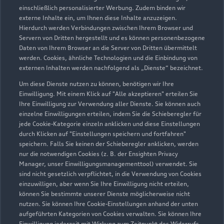
einschließlich personalisierter Werbung. Zudem binden wir
durch den Händler wider. Wir nutzen dafür sowohl DAT
externe Inhalte ein, um Ihnen diese Inhalte anzuzeigen.
Marktdaten als auch aktuelle Marktpreise. Der gezeigte Wert
Hierdurch werden Verbindungen zwischen Ihrem Browser und
dient zur Orientierung - Wert beeinflussende
Servern von Dritten hergestellt und es können personenbezogene
Regionalfaktoren, Sonderausstattungen und der individuelle
Daten von Ihrem Browser an die Server von Dritten übermittelt
werden. Cookies, ähnliche Technologien und die Einbindung von
Zustand Ihres Fahrzeugs können hier nicht vollends
externen Inhalten werden nachfolgend als „Dienste“ bezeichnet.
berücksichtigt werden. Aus diesen Gründen kann die
endgültige Bewertung erst nach einer Prüfung des Fahrzeugs
Um diese Dienste nutzen zu können, benötigen wir Ihre
Einwilligung. Mit einem Klick auf "Alle akzeptieren" erteilen Sie
durch den Audi Partner bzw. einen Kfz-Sachverständigen
Ihre Einwilligung zur Verwendung aller Dienste. Sie können auch
erfolgen.
einzelne Einwilligungen erteilen, indem Sie die Schieberegler für
jede Cookie-Kategorie einzeln anklicken und diese Einstellungen
3
Ein Angebot der Audi Leasing, Zweigniederlassung der
durch Klicken auf "Einstellungen speichern und fortfahren"
Volkswagen Leasing GmbH, Gifhorner Str. 57, 38112
speichern. Falls Sie keinen der Schieberegler anklicken, werden
Braunschweig, für Privatkunden und gewerbliche
nur die notwendigen Cookies (z. B. der Ensighten Privacy
Einzelabnehmer.
Manager, unser Einwilligungsmanagementtool) verwendet. Sie
sind nicht gesetzlich verpflichtet, in die Verwendung von Cookies
4
Diese Leistung umfasst den Anspruch auf eine begrenzte
einzuwilligen, aber wenn Sie Ihre Einwilligung nicht erteilen,
können Sie bestimmte unserer Dienste möglicherweise nicht
Übernahme der Kosten bis zu 35 Euro für Ersatzmobilität (z.B.
nutzen. Sie können Ihre Cookie-Einstellungen anhand der unten
Mietwagen). Der Partner entscheidet über die Art der
aufgeführten Kategorien von Cookies verwalten. Sie können Ihre
Ersatzmobilität. Die Ersatzmobilität gilt nur in
Einwilligung jederzeit mit Wirkung zum Zeitpunkt des Widerrufs